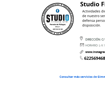
Studio 
Actividades di
de nuestro ser
defensa person
disposición.
DIRECCIÓN:
C/
HORARIO:
L-V:
www.instagra
62256946
Consultar más servicios de Gimn