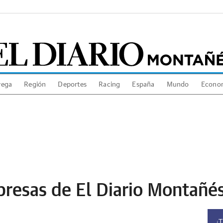
vega
Región
Deportes
Racing
España
Mundo
Econo
presas de El Diario Montañé
¿T