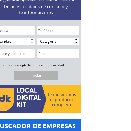
Déjanos tus datos de contacto y
te informaremos
calidad
Categoría
He leído y acepto la
política de privacidad
Te mostramos
el producto
completo
USCADOR DE EMPRESAS