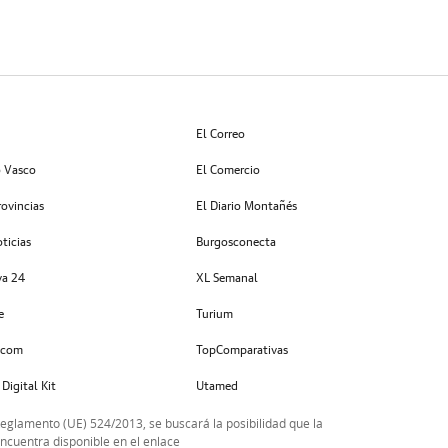
El Correo
o Vasco
El Comercio
rovincias
El Diario Montañés
ticias
Burgosconecta
va 24
XL Semanal
e
Turium
.com
TopComparativas
 Digital Kit
Utamed
Reglamento (UE) 524/2013, se buscará la posibilidad que la
encuentra disponible en el enlace