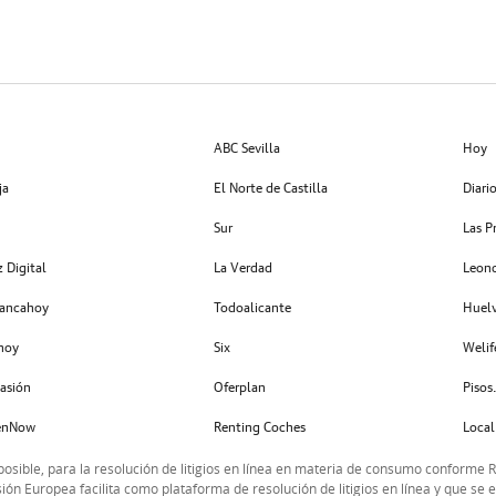
ABC Sevilla
Hoy
ja
El Norte de Castilla
Diari
Sur
Las P
 Digital
La Verdad
Leono
ancahoy
Todoalicante
Huel
hoy
Six
Welif
asión
Oferplan
Pisos
nNow
Renting Coches
Local
 posible, para la resolución de litigios en línea en materia de consumo conforme 
ión Europea facilita como plataforma de resolución de litigios en línea y que se 