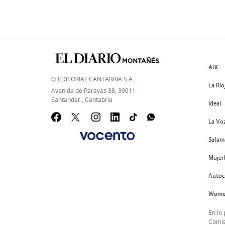
ABC
© EDITORIAL CANTABRIA S.A.
La Rio
Avenida de Parayas 38, 39011
Santander , Cantabria
Ideal
La Voz
Salam
Mujer
Autoc
Wome
En lo
Comis