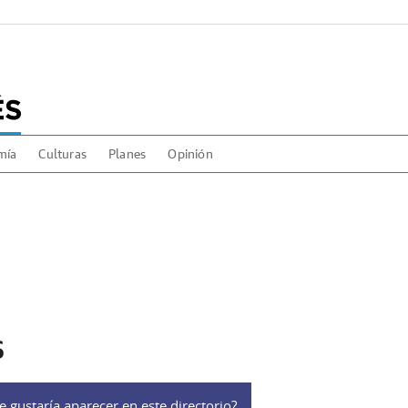
mía
Culturas
Planes
Opinión
s
e gustaría aparecer en este directorio?